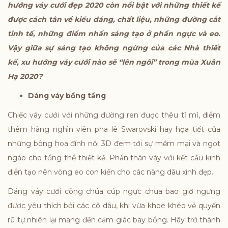
hướng váy cưới đẹp 2020 còn nổi bật với những thiết kế
được cách tân về kiểu dáng, chất liệu, những đường cắt
tinh tế, những điểm nhấn sáng tạo ở phần ngực và eo.
Vậy giữa sự sáng tạo không ngừng của các Nhà thiết
kế, xu hướng váy cưới nào sẽ “lên ngôi” trong mùa Xuân
Hạ 2020?
Dáng váy bồng tầng
Chiếc váy cưới với những đường ren được thêu tỉ mỉ, điểm
thêm hàng nghìn viên pha lê Swarovski hay họa tiết của
những bông hoa đính nổi 3D đem tới sự mềm mại và ngọt
ngào cho tổng thể thiết kế. Phần thân váy với kết cấu kinh
điển tạo nên vòng eo con kiến cho các nàng dâu xinh đẹp.
Dáng váy cưới công chúa cúp ngực chưa bao giờ ngưng
được yêu thích bởi các cô dâu, khi vừa khoe khéo vẻ quyến
rũ tự nhiên lại mang đến cảm giác bay bổng. Hãy trở thành