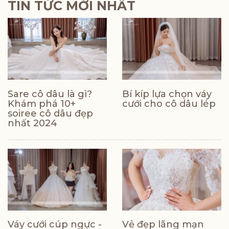
TIN TỨC MỚI NHẤT
Sare cô dâu là gì?
Bí kíp lựa chọn váy
Khám phá 10+
cưới cho cô dâu lép
soiree cô dâu đẹp
nhất 2024
Váy cưới cúp ngực -
Vẻ đẹp lãng mạn