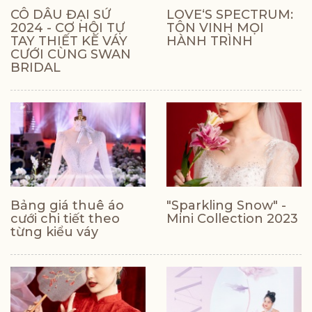
CÔ DÂU ĐẠI SỨ
LOVE‘S SPECTRUM:
2024 - CƠ HỘI TỰ
TÔN VINH MỌI
TAY THIẾT KẾ VÁY
HÀNH TRÌNH
CƯỚI CÙNG SWAN
BRIDAL
Bảng giá thuê áo
"Sparkling Snow" -
cưới chi tiết theo
Mini Collection 2023
từng kiểu váy