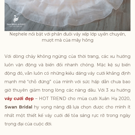
Nephele nổi bật với phần đuôi váy xếp lớp uyển chuyển,
mượt mà của mây hồng
Với dòng chảy không ngừng của thời trang, các xu hướng
luôn vận động và biến đổi nhanh chóng. Mặc kệ sự biến
động đó, vẫn luôn có những kiểu dáng váy cưới khẳng định
mạnh mẽ “chỗ đứng” của mình với sức hấp dẫn chưa bao
giờ thuyên giảm trong lòng các nàng dâu. Với 3 xu hướng
váy cưới đẹp
– HOT TREND cho mùa cưới Xuân Hạ 2020,
Swan Bridal
hy vọng nàng đã lựa chọn được cho mình ít
nhất một thiết kế váy cưới để tỏa sáng rực rỡ trong ngày
trọng đại của cuộc đời.