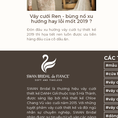
Váy cưới Ren - bùng nổ xu
hướng hay lỗi mốt 2019 ?
Đón đầu xu hướng váy cưới tự thiết kế
2019 thì họa tiết ren luôn được ưu tiên
hàng đầu của cô dâu.&n..
CÁC 
#mẫu 
#cửa 
#váy 
SWAN Bridal là thương hiệu váy cưới
#váy c
thiết kế DANH GIÁ thuộc top 5 Hà Thành,
được sáng lập bởi nhà thiết kế Chloe
#váy 
Chang Vũ vào cuối năm 2015. Với những
#váy c
tuyệt phẩm váy cưới thiết kế và đội ngũ
nhân sự chuyên nghiệp, SWAN Bridal
#dòng
nhận được sự tin yêu từ vô vàn các nàng