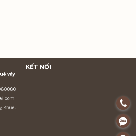
KẾT NỐI
huê váy
9980080
il.com
.
ỵ Khuê,
.