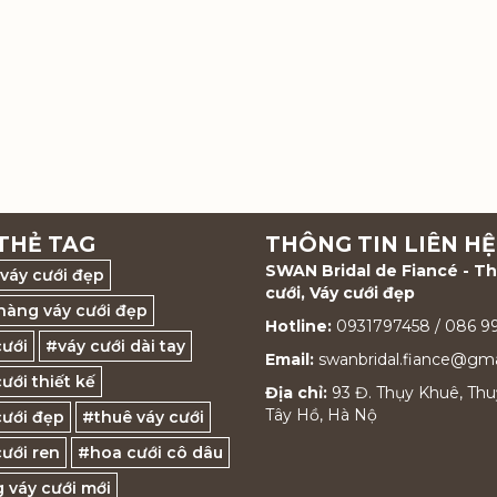
THẺ TAG
THÔNG TIN LIÊN HỆ
SWAN Bridal de Fiancé - T
váy cưới đẹp
cưới, Váy cưới đẹp
hàng váy cưới đẹp
Hotline:
0931797458 / 086 
cưới
#váy cưới dài tay
Email:
swanbridal.fiance@gma
ưới thiết kế
Địa chỉ:
93 Đ. Thụy Khuê, Thu
Tây Hồ, Hà Nộ
cưới đẹp
#thuê váy cưới
ưới ren
#hoa cưới cô dâu
 váy cưới mới