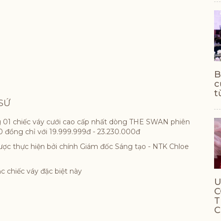
B
c
t
 SỨ
ng 01 chiếc váy cưới cao cấp nhất dòng THE SWAN phiên
 đồng chỉ với 19.999.999đ - 23.230.000đ
ược thực hiện bởi chính Giám đốc Sáng tạo - NTK Chloe
c chiếc váy đặc biệt này
U
C
T
C