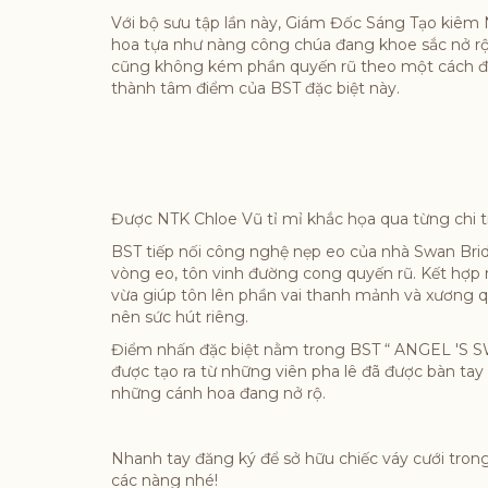
Với bộ sưu tập lần này, Giám Đốc Sáng Tạo kiêm
hoa tựa như nàng công chúa đang khoe sắc nở rộ 
cũng không kém phần quyến rũ theo một cách đầy 
thành tâm điểm của BST đặc biệt này.
Được NTK Chloe Vũ tỉ mỉ khắc họa qua từng chi ti
BST tiếp nối công nghệ nẹp eo của nhà Swan Brid
vòng eo, tôn vinh đường cong quyến rũ. Kết hợp 
vừa giúp tôn lên phần vai thanh mảnh và xương qu
nên sức hút riêng.
Điểm nhấn đặc biệt nằm trong BST “ ANGEL 'S SWA
được tạo ra từ những viên pha lê đã được bàn tay 
những cánh hoa đang nở rộ.
Nhanh tay đăng ký để sở hữu chiếc váy cưới tron
các nàng nhé!