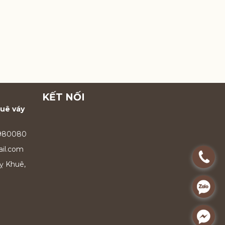
KẾT NỐI
huê váy
9980080
il.com
.
ỵ Khuê,
.
.