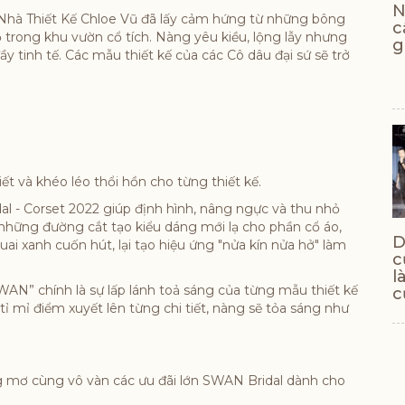
N
 Nhà Thiết Kế Chloe Vũ đã lấy cảm hứng từ những bông
c
trong khu vườn cổ tích. Nàng yêu kiều, lộng lẫy nhưng
g
tinh tế. Các mẫu thiết kế của các Cô dâu đại sứ sẽ trở
ết và khéo léo thổi hồn cho từng thiết kế.
al - Corset 2022 giúp định hình, nâng ngực và thu nhỏ
những đường cắt tạo kiểu dáng mới lạ cho phần cổ áo,
D
ai xanh cuốn hút, lại tạo hiệu ứng "nửa kín nửa hở" làm
c
l
N” chính là sự lấp lánh toả sáng của từng mẫu thiết kế
c
tỉ mỉ điểm xuyết lên từng chi tiết, nàng sẽ tỏa sáng như
g mơ cùng vô vàn các ưu đãi lớn SWAN Bridal dành cho