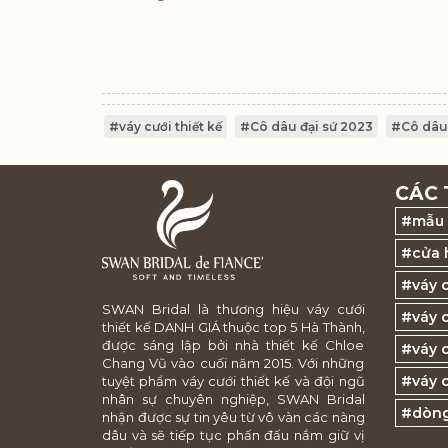
#váy cưới thiết kế
#Cô dâu đại sứ 2023
#Cô dâu
CÁC 
#mẫu 
#cửa 
#váy 
SWAN Bridal là thương hiệu váy cưới
#váy c
thiết kế DANH GIÁ thuộc top 5 Hà Thành,
được sáng lập bởi nhà thiết kế Chloe
#váy 
Chang Vũ vào cuối năm 2015. Với những
#váy c
tuyệt phẩm váy cưới thiết kế và đội ngũ
nhân sự chuyên nghiệp, SWAN Bridal
#dòng
nhận được sự tin yêu từ vô vàn các nàng
dâu và sẽ tiếp tục phấn đấu nắm giữ vị