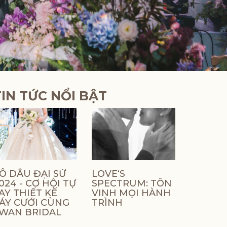
TIN TỨC NỔI BẬT
Ô DÂU ĐẠI SỨ
LOVE‘S
024 - CƠ HỘI TỰ
SPECTRUM: TÔN
AY THIẾT KẾ
VINH MỌI HÀNH
ÁY CƯỚI CÙNG
TRÌNH
WAN BRIDAL