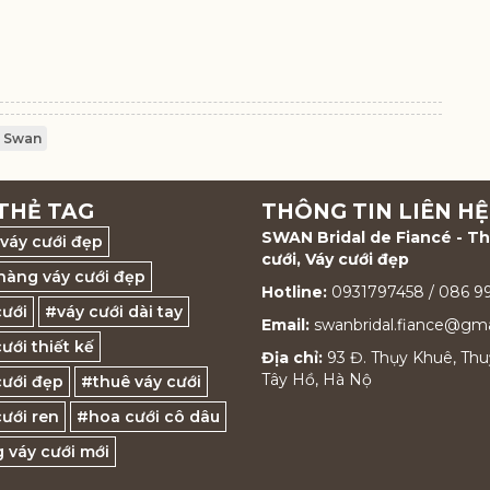
 Swan
THẺ TAG
THÔNG TIN LIÊN HỆ
SWAN Bridal de Fiancé - T
váy cưới đẹp
cưới, Váy cưới đẹp
hàng váy cưới đẹp
Hotline:
0931797458 / 086 
cưới
#váy cưới dài tay
Email:
swanbridal.fiance@gma
ưới thiết kế
Địa chỉ:
93 Đ. Thụy Khuê, Thu
Tây Hồ, Hà Nộ
cưới đẹp
#thuê váy cưới
ưới ren
#hoa cưới cô dâu
 váy cưới mới