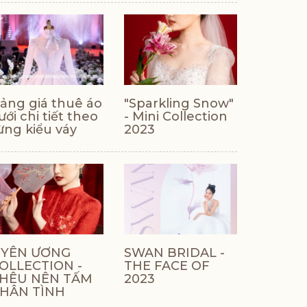
ảng giá thuê áo
"Sparkling Snow"
ưới chi tiết theo
- Mini Collection
ừng kiểu váy
2023
YÊN ƯƠNG
SWAN BRIDAL -
OLLECTION -
THE FACE OF
HÊU NÊN TẤM
2023
HÂN TÌNH