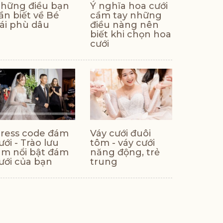
hững điều bạn
Ý nghĩa hoa cưới
ần biết về Bé
cầm tay những
ái phù dâu
điều nàng nên
biết khi chọn hoa
cưới
ress code đám
Váy cưới đuôi
ưới - Trào lưu
tôm - váy cưới
àm nổi bật đám
năng động, trẻ
ưới của bạn
trung