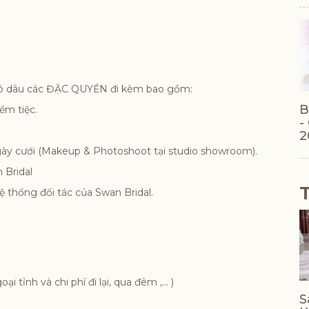
ô dâu các
ĐẶC QUYỀN đi kèm bao gồm:
B
iểm tiệc.
-
2
 ngày cưới (Makeup & Photoshoot tại studio showroom).
n Bridal
hệ thống đối tác của Swan Bridal.
i tỉnh và chi phí đi lại, qua đêm ,… )
S