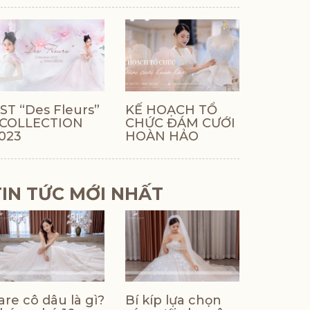
ST “Des Fleurs”
KẾ HOẠCH TỔ
 COLLECTION
CHỨC ĐÁM CƯỚI
023
HOÀN HẢO
TIN TỨC MỚI NHẤT
are cô dâu là gì?
Bí kíp lựa chọn