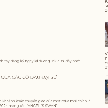
K
s
đ
V
n
h tay đăng ký ngay lại đường link dưới đây nhé:
c
đ
 CỦA CÁC CÔ DÂU ĐẠI SỨ
ờ khoảnh khắc chuyển giao của một mùa mới chính là
T 2024 mang tên “ANGEL ‘S SWAN”.