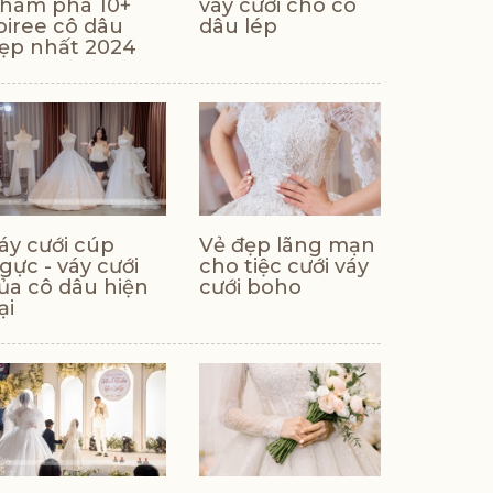
hám phá 10+
váy cưới cho cô
oiree cô dâu
dâu lép
ẹp nhất 2024
áy cưới cúp
Vẻ đẹp lãng mạn
gực - váy cưới
cho tiệc cưới váy
ủa cô dâu hiện
cưới boho
ại