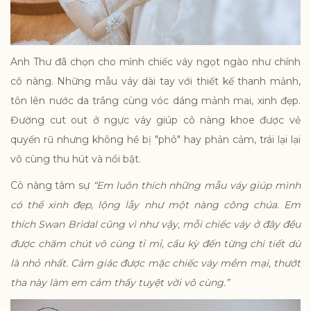
Anh Thư đã chọn cho mình chiếc váy ngọt ngào như chính
cô nàng. Những mẫu váy dài tay với thiết kế thanh mảnh,
tôn lên nước da trắng cùng vóc dáng mảnh mai, xinh đẹp.
Đường cut out ở ngực váy giúp cô nàng khoe được vẻ
quyến rũ nhưng không hề bị "phô" hay phản cảm, trái lại lại
vô cùng thu hút và nổi bật.
Cô nàng tâm sự
“Em luôn thích những mẫu váy giúp mình
có thể xinh đẹp, lộng lẫy như một nàng công chúa. Em
thích Swan Bridal cũng vì như vậy, mỗi chiếc váy ở đây đều
được chăm chút vô cùng tỉ mỉ, cầu kỳ đến từng chi tiết dù
là nhỏ nhất. Cảm giác được mặc chiếc váy mềm mại, thướt
tha này làm em cảm thấy tuyệt vời vô cùng.”