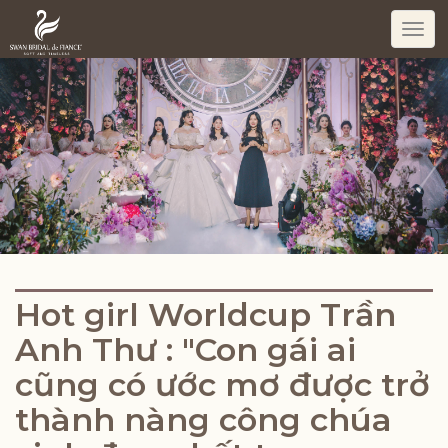
Togg
navi
Hot girl Worldcup Trần
Anh Thư : "Con gái ai
cũng có ước mơ được trở
thành nàng công chúa