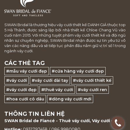
SWAN Bridal là thương hiệu váy cưới thiết kế DANH GIÁ thuộc top
5 Hà Thành, được sáng lập bởi nhà thiết kế Chloe Chang Vũ vào
cuối năm 2015. Với những tuyệt phẩm váy cưới thiết kế và đội ngũ
nhân sự chuyên nghiệp, SWAN Bridal nhận được sự tin yêu từ vô
vàn các nàng dâu và sẽ tiếp tục phấn đấu nắm giữ vị trí số 1 trong
ngành váy cưới.
CÁC THẺ TAG
#mẫu váy cưới đẹp
#cửa hàng váy cưới đẹp
#váy cưới
#váy cưới dài tay
#váy cưới thiết kế
#váy cưới đẹp
#thuê váy cưới
#váy cưới ren
#hoa cưới cô dâu
#dòng váy cưới mới
THÔNG TIN LIÊN HỆ
SWAN Bridal de Fiancé - Thuê váy cưới, Váy cưới đẹp
.
Hotline:
0931797458 / 086 9980080