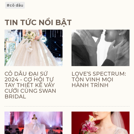
#cô dâu
TIN TỨC NỔI BẬT
CÔ DÂU ĐẠI SỨ
LOVE‘S SPECTRUM:
2024 - CƠ HỘI TỰ
TÔN VINH MỌI
TAY THIẾT KẾ VÁY
HÀNH TRÌNH
CƯỚI CÙNG SWAN
BRIDAL