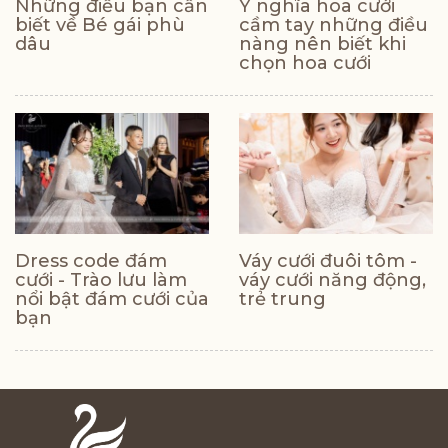
Những điều bạn cần
Ý nghĩa hoa cưới
biết về Bé gái phù
cầm tay những điều
dâu
nàng nên biết khi
chọn hoa cưới
Dress code đám
Váy cưới đuôi tôm -
cưới - Trào lưu làm
váy cưới năng động,
nổi bật đám cưới của
trẻ trung
bạn