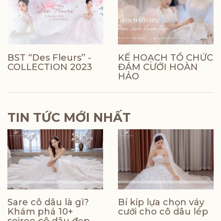
BST “Des Fleurs” -
KẾ HOẠCH TỔ CHỨC
COLLECTION 2023
ĐÁM CƯỚI HOÀN
HẢO
TIN TỨC MỚI NHẤT
Sare cô dâu là gì?
Bí kíp lựa chọn váy
Khám phá 10+
cưới cho cô dâu lép