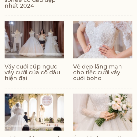
soiree cô dâu đẹp
nhất 2024
Váy cưới cúp ngực -
Vẻ đẹp lãng mạn
váy cưới của cô dâu
cho tiệc cưới váy
hiện đại
cưới boho