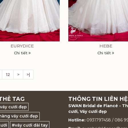
EURYDICE
HEBE
Chi tiết
Chi tiết
12
>
>|
THẺ TAG
THÔNG TIN LIÊN HỆ
SWAN Bridal de Fiancé - T
váy cưới đẹp
cưới, Váy cưới đẹp
hàng váy cưới đẹp
Hotline:
0931797458 / 086 
cưới
#váy cưới dài tay