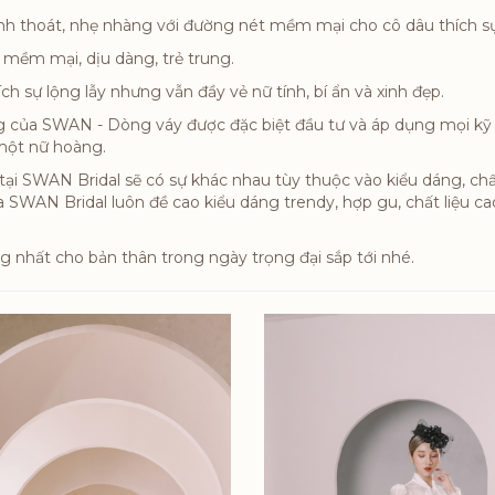
thoát, nhẹ nhàng với đường nét mềm mại cho cô dâu thích s
ềm mại, dịu dàng, trẻ trung.
sự lộng lẫy nhưng vẫn đầy vẻ nữ tính, bí ẩn và xinh đẹp.
a SWAN - Dòng váy được đặc biệt đầu tư và áp dụng mọi kỹ thuậ
ư một nữ hoàng.
i SWAN Bridal sẽ có sự khác nhau tùy thuộc vào kiểu dáng, chất l
a SWAN Bridal luôn đề cao kiểu dáng trendy, hợp gu, chất liệu 
g nhất cho bản thân trong ngày trọng đại sắp tới nhé.