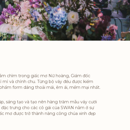
đắm chìm trong giấc mơ Nữ hoàng, Giám đốc
ỉ mỉ và chỉnh chu. Từng bộ váy đều được kiểm
n phẩm form dáng thoải mái, êm ái, mềm mại nhất.
ập, sáng tạo và tạo nên hàng trăm mẫu váy cưới
 kế đặc trưng cho các cô gái của SWAN nằm ở sự
giấc mơ được trở thành nàng công chúa xinh đẹp