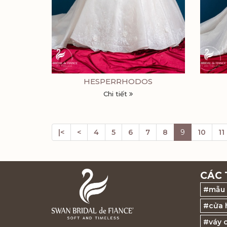
HESPERRHODOS
Chi tiết
|<
<
4
5
6
7
8
9
10
11
CÁC 
#mẫu 
#cửa 
#váy 