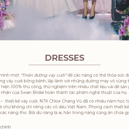
DRESSES
 mình một
“Thiên đường váy cưới”
để các nàng có thể thỏa sức 
ng váy cưới bồng bềnh, lấp lánh với những đường may vô cùng t
iện 100% thủ công, thử nghiệm trên nhiều chất liệu vải để sả
ệ nhân của Swan Bridal hoàn thành tác phẩm nghệ thuật của họ.
 thiết kế váy cưới. NTK Chloe Chang Vũ đã có nhiều năm học t
giới chứ không chỉ riêng các cô dấu Việt Nam. Phong cách thiết
 các nàng thơ. Bởi dù nàng là ai, hẳn trong nàng cũng ẩn chứa 
 chính