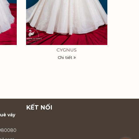
CYGNUS
Chi tiết
KẾT NỐI
huê váy
9980080