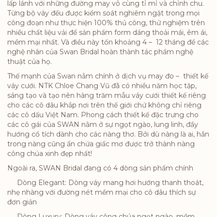
lấp lánh với những đường may vô cùng tỉ mỉ và chỉnh chu.
Từng bộ váy đều được kiểm soát nghiêm ngặt trong mọi
công đoạn như thực hiện 100% thủ công, thử nghiệm trên
nhiều chất liệu vải để sản phẩm form dáng thoải mái, êm ái,
mềm mại nhất. Và điều này tốn khoảng 4 – 12 tháng để các
nghệ nhân của Swan Bridal hoàn thành tác phẩm nghệ
thuật của họ.
Thế mạnh của Swan nằm chính ở dịch vụ may đo – thiết kế
váy cưới. NTK Chloe Chang Vũ đã có nhiều năm học tập,
sáng tạo và tạo nên hàng trăm mẫu váy cưới thiết kế riêng
cho các cô dâu khắp nơi trên thế giới chứ không chỉ riêng
các cô dấu Việt Nam. Phong cách thiết kế đặc trưng cho
các cô gái của SWAN nằm ở sự ngọt ngào, lung linh, đầy
hướng cổ tích dành cho các nàng thơ. Bởi dù nàng là ai, hẳn
trong nàng cũng ẩn chứa giấc mơ được trở thành nàng
công chúa xinh đẹp nhất!
Ngoài ra, SWAN Bridal đang có 4 dòng sản phẩm chính
Dòng Elegant: Dòng váy mang hơi hướng thanh thoát,
nhẹ nhàng với đường nét mềm mại cho cô dâu thích sự
đơn giản
Dòng Luxury: Dòng váy công chúa ngọt ngào, mềm