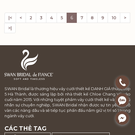
|<
<
2
3
4
5
6
7
8
9
10
>
>|
.
SWAN Bridal là thương hiệu váy cưới thiết kế DANH GIÁ thuộc top
5 Hà Thành, được sáng lập bởi nhà thiết kế Chloe Chang Vũ vào
cuối năm 2015. Với những tuyệt phẩm váy cưới thiết kế và đội ngũ
.
nhân sự chuyên nghiệp, SWAN Bridal nhận được sự tin yêu từ vô
vàn các nàng dâu và sẽ tiếp tục phấn đấu nắm giữ vị trí số 1 trong
ngành váy cưới.
.
CÁC THẺ TAG