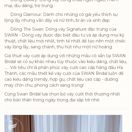
mại, dịu dàng, trẻ trung.
Dòng Glamour: Dành cho những cô gái yêu thích sự
lộng lẫy nhưng vẫn đầy vẻ nữ tính, bí ẩn và xinh đẹp.
Dòng The Swan: Dòng váy Signature đặc trưng của
SWAN - Dòng váy được đặc biệt đầu tư và áp dụng mọi kỹ
thuật, chất liệu mới nhất, tinh tế nhất để tạo nên một chiếc
váy lộng lẫy, sang chảnh, thu hút như một nữ hoàng.
Giá thuê váy cưới áp dụng với những mẫu có sẵn tại SWAN
Bridal sẽ có sự khác nhau tùy thuộc vào kiểu dáng, chất liệu,
….. Với tiêu chí là phân phúc váy cưới cao cấp hàng đầu Hà
Thành, các mẫu thiết kế váy cưới của SWAN Bridal luôn đề
cao kiểu dáng trendy, hợp gu, chất liệu cao cấp - đường
may chỉn chu, phong cách sang trọng!
Cùng Swan Bridal lựa chọn bộ váy cưới thời thượng nhất
cho bản thân trong ngày trọng đại sắp tới nhé.