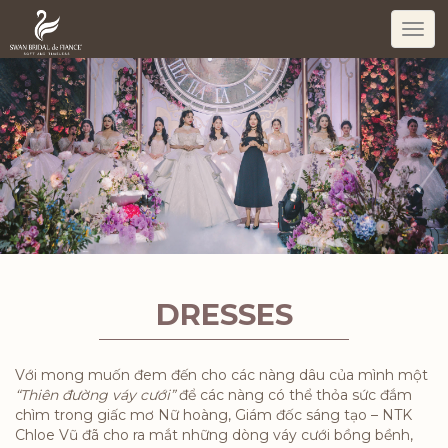
Togg
navi
DRESSES
Với mong muốn đem đến cho các nàng dâu của mình một
“Thiên đường váy cưới”
để các nàng có thể thỏa sức đắm
chìm trong giấc mơ Nữ hoàng, Giám đốc sáng tạo – NTK
Chloe Vũ đã cho ra mắt những dòng váy cưới bồng bềnh,