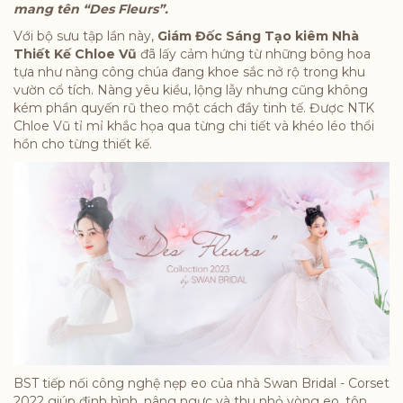
mang tên “Des Fleurs”.
Với bộ sưu tập lần này,
Giám Đốc Sáng Tạo kiêm Nhà
Thiết Kế Chloe Vũ
đã lấy cảm hứng từ những bông hoa
tựa như nàng công chúa đang khoe sắc nở rộ trong khu
vườn cổ tích. Nàng yêu kiều, lộng lẫy nhưng cũng không
kém phần quyến rũ theo một cách đầy tinh tế. Được NTK
Chloe Vũ tỉ mỉ khắc họa qua từng chi tiết và khéo léo thổi
hồn cho từng thiết kế.
BST tiếp nối công nghệ nẹp eo của nhà Swan Bridal - Corset
2022 giúp định hình, nâng ngực và thu nhỏ vòng eo, tôn