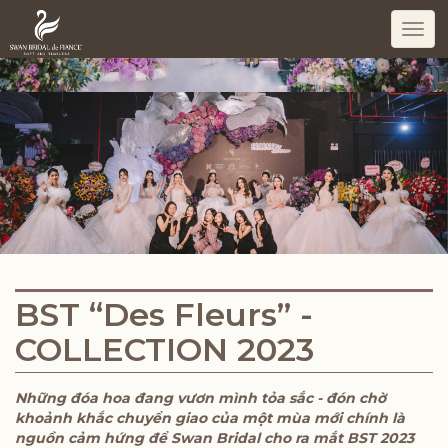
Togg
navi
BST “Des Fleurs” -
COLLECTION 2023
Những đóa hoa đang vươn mình tỏa sắc - đón chờ
khoảnh khắc chuyển giao của một mùa mới chính là
nguồn cảm hứng để Swan Bridal cho ra mắt BST 2023