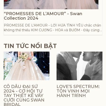
“PROMESSES DE L’AMOUR” - Swan
Collection 2024
PROMESSE DE L'AMOUR - LỜI HỨA TÌNH YÊU chắc chắn
không thể thiếu KIM CƯƠNG - HOA và BƯỚM - Đây cũng ..
TIN TỨC NỔI BẬT
CÔ DÂU ĐẠI SỨ
LOVE‘S SPECTRUM:
2024 - CƠ HỘI TỰ
TÔN VINH MỌI
TAY THIẾT KẾ VÁY
HÀNH TRÌNH
CƯỚI CÙNG SWAN
BRIDAL