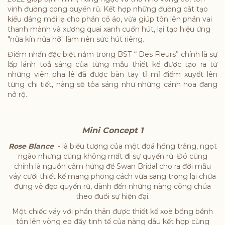
vinh đường cong quyến rũ. Kết hợp những đường cắt tạo
kiểu dáng mới lạ cho phần cổ áo, vừa giúp tôn lên phần vai
thanh mảnh và xương quai xanh cuốn hút, lại tạo hiệu ứng
"nửa kín nửa hở" làm nên sức hút riêng.
Điểm nhấn đặc biệt nằm trong BST “ Des Fleurs” chính là sự
lấp lánh toả sáng của từng mẫu thiết kế được tạo ra từ
những viên pha lê đã được bàn tay tỉ mỉ điểm xuyết lên
từng chi tiết, nàng sẽ tỏa sáng như những cánh hoa đang
nở rộ.
Mini Concept 1
Rose Blance
- là biểu tượng của một đoá hồng trắng, ngọt
ngào nhưng cũng không mất đi sự quyến rũ. Đó cũng
chính là nguồn cảm hứng để Swan Bridal cho ra đời mẫu
váy cưới thiết kế mang phong cách vừa sang trọng lại chứa
đựng vẻ đẹp quyến rũ, dành đến những nàng công chúa
theo đuổi sự hiện đại.
Một chiếc váy với phần thân được thiết kế xoè bồng bềnh
tôn lên vòng eo đầy tinh tế của nàng dâu kết hợp cùng