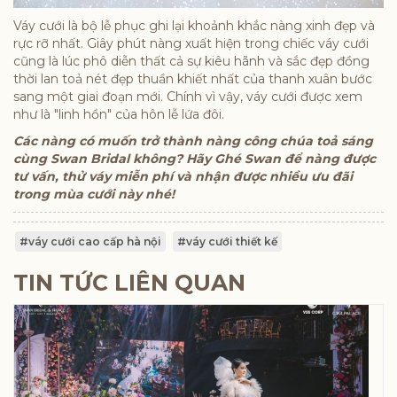
Váy cưới là bộ lễ phục ghi lại khoảnh khắc nàng xinh đẹp và
rực rỡ nhất. Giây phút nàng xuất hiện trong chiếc váy cưới
cũng là lúc phô diễn thất cả sự kiêu hãnh và sắc đẹp đồng
thời lan toả nét đẹp thuần khiết nhất của thanh xuân bước
sang một giai đoạn mới. Chính vì vậy, váy cưới được xem
như là "linh hồn" của hôn lễ lứa đôi.
Các nàng có muốn trở thành nàng công chúa toả sáng
cùng Swan Bridal không? Hãy Ghé Swan để nàng được
tư vấn, thử váy miễn phí và nhận được nhiều ưu đãi
trong mùa cưới này nhé!
#váy cưới cao cấp hà nội
#váy cưới thiết kế
TIN TỨC LIÊN QUAN