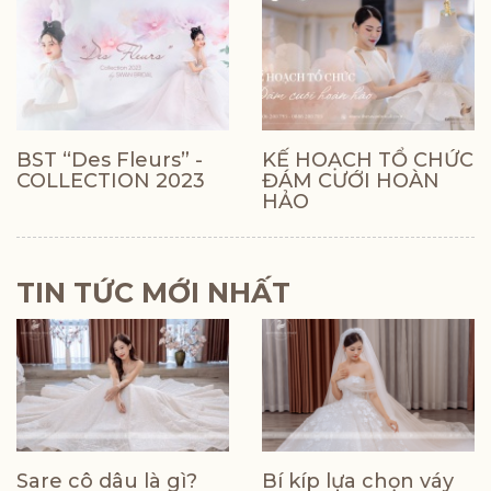
BST “Des Fleurs” -
KẾ HOẠCH TỔ CHỨC
COLLECTION 2023
ĐÁM CƯỚI HOÀN
HẢO
TIN TỨC MỚI NHẤT
Sare cô dâu là gì?
Bí kíp lựa chọn váy