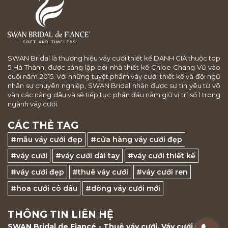
SWAN Bridal là thương hiệu váy cưới thiết kế DANH GIÁ thuộc top
5 Hà Thành, được sáng lập bởi nhà thiết kế Chloe Chang Vũ vào
cuối năm 2015. Với những tuyệt phẩm váy cưới thiết kế và đội ngũ
nhân sự chuyên nghiệp, SWAN Bridal nhận được sự tin yêu từ vô
vàn các nàng dâu và sẽ tiếp tục phấn đấu nắm giữ vị trí số 1 trong
ngành váy cưới.
CÁC THẺ TAG
#mẫu váy cưới đẹp
#cửa hàng váy cưới đẹp
#váy cưới
#váy cưới dài tay
#váy cưới thiết kế
#váy cưới đẹp
#thuê váy cưới
#váy cưới ren
#hoa cưới cô dâu
#dòng váy cưới mới
THÔNG TIN LIÊN HỆ
SWAN Bridal de Fiancé - Thuê váy cưới, Váy cưới đẹp