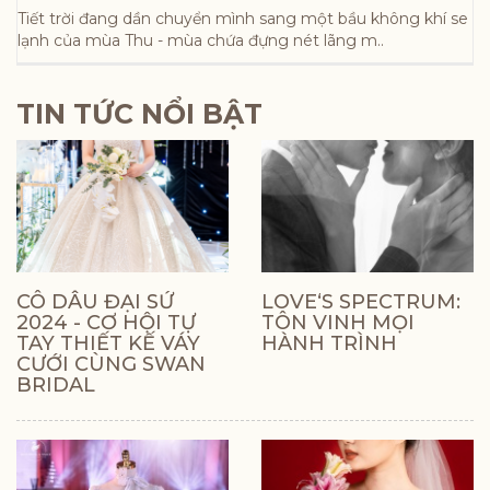
Tiết trời đang dần chuyển mình sang một bầu không khí se
lạnh của mùa Thu - mùa chứa đựng nét lãng m..
TIN TỨC NỔI BẬT
CÔ DÂU ĐẠI SỨ
LOVE‘S SPECTRUM:
2024 - CƠ HỘI TỰ
TÔN VINH MỌI
TAY THIẾT KẾ VÁY
HÀNH TRÌNH
CƯỚI CÙNG SWAN
BRIDAL