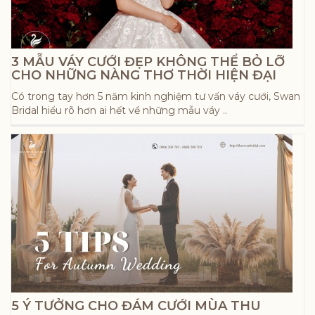
3 MẪU VÁY CƯỚI ĐẸP KHÔNG THỂ BỎ LỠ
CHO NHỮNG NÀNG THƠ THỜI HIỆN ĐẠI
Có trong tay hơn 5 năm kinh nghiệm tư vấn váy cưới, Swan
Bridal hiểu rõ hơn ai hết về những mẫu váy ..
5 Ý TƯỞNG CHO ĐÁM CƯỚI MÙA THU