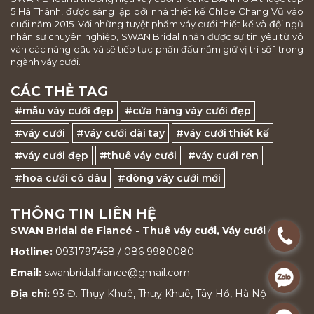
5 Hà Thành, được sáng lập bởi nhà thiết kế Chloe Chang Vũ vào
cuối năm 2015. Với những tuyệt phẩm váy cưới thiết kế và đội ngũ
nhân sự chuyên nghiệp, SWAN Bridal nhận được sự tin yêu từ vô
vàn các nàng dâu và sẽ tiếp tục phấn đấu nắm giữ vị trí số 1 trong
ngành váy cưới.
CÁC THẺ TAG
#mẫu váy cưới đẹp
#cửa hàng váy cưới đẹp
#váy cưới
#váy cưới dài tay
#váy cưới thiết kế
#váy cưới đẹp
#thuê váy cưới
#váy cưới ren
#hoa cưới cô dâu
#dòng váy cưới mới
THÔNG TIN LIÊN HỆ
SWAN Bridal de Fiancé - Thuê váy cưới, Váy cưới đẹp
.
Hotline:
0931797458 / 086 9980080
Email:
swanbridal.fiance@gmail.com
.
Địa chỉ:
93 Đ. Thụy Khuê, Thuỵ Khuê, Tây Hồ, Hà Nộ