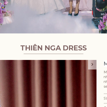
THIÊN NGA DRESS
M
Mộ
n
n
s
--
S
--