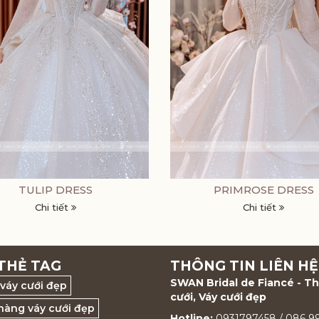
TULIP DRESS
PRIMROSE DRESS
Chi tiết
Chi tiết
THẺ TAG
THÔNG TIN LIÊN HỆ
SWAN Bridal de Fiancé - T
váy cưới đẹp
cưới, Váy cưới đẹp
hàng váy cưới đẹp
Hotline:
0931797458 / 086 