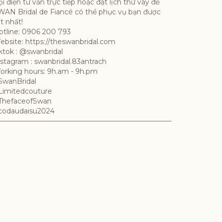
i điện tư vấn trực tiếp hoặc đặt lịch thử váy để
WAN Bridal de Fiancé có thể phục vụ bạn được
t nhất!
otline: 0906 200 793
ebsite: https://theswanbridal.com
iktok : @swanbridal
nstagram : swanbridal.83antrach
orking hours: 9h.am - 9h.pm
SwanBridal
Limitedcouture
ThefaceofSwan
codaudaisu2024