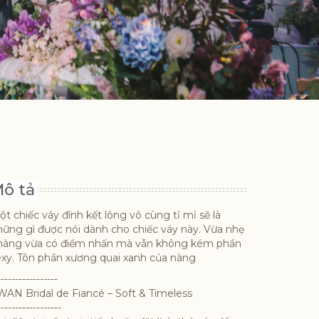
ô tả
t chiếc váy đính kết lông vô cùng tỉ mỉ sẽ là
hững gì được nói dành cho chiếc váy này. Vừa nhẹ
hàng vừa có điểm nhấn mà vẫn không kém phần
exy. Tôn phần xương quai xanh của nàng
-----------------
WAN Bridal de Fiancé – Soft & Timeless
------------------