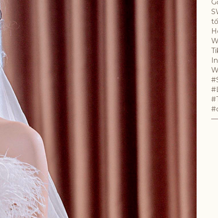
Gọ
S
tố
H
W
T
I
W
#
#
#
#