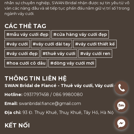
nhân sự chuyên nghiệp, SWAN Bridal nhận được sự tin yêu từ vô
vàn các nàng dâu và sẽ tiếp tục phấn đấu nắm giữ vị trí số 1 trong
ngành váy cưới.
CÁC THẺ TAG
#mẫu váy cưới đẹp
#cửa hàng váy cưới đẹp
#váy cưới
#váy cưới dài tay
#váy cưới thiết kế
#váy cưới đẹp
#thuê váy cưới
#váy cưới ren
#hoa cưới cô dâu
#dòng váy cưới mới
THÔNG TIN LIÊN HỆ
SWAN Bridal de Fiancé - Thuê váy cưới, Váy cưới đẹp
.
Hotline:
0931797458 / 086 9980080
Email:
swanbridal.fiance@gmail.com
.
Địa chỉ:
93 Đ. Thụy Khuê, Thuỵ Khuê, Tây Hồ, Hà Nộ
.
KẾT NỐI