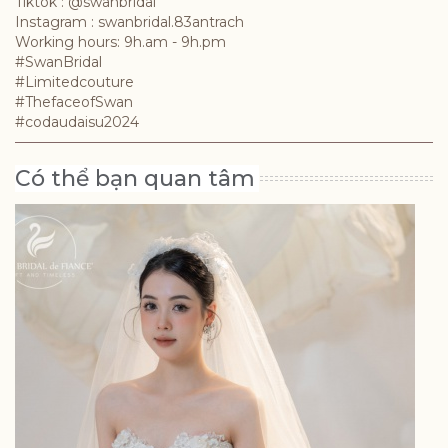
Tiktok : @swanbridal
Instagram : swanbridal.83antrach
Working hours: 9h.am - 9h.pm
#SwanBridal
#Limitedcouture
#ThefaceofSwan
#codaudaisu2024
Có thể bạn quan tâm