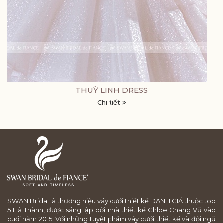
THUỲ LINH DRESS
Chi tiết
SWAN Bridal là thương hiệu váy cưới thiết kế DANH GIÁ thuộc top
5 Hà Thành, được sáng lập bởi nhà thiết kế Chloe Chang Vũ vào
cuối năm 2015. Với những tuyệt phẩm váy cưới thiết kế và đội ngũ