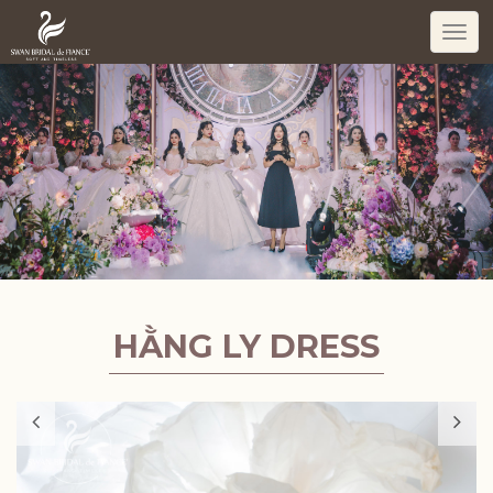
Togg
navi
HẰNG LY DRESS