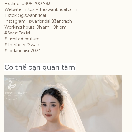
Hotline: 0906 200 793
Website: https://theswanbridal.com
Tiktok : @swanbridal
Instagram : swanbridal.83antrach
Working hours: 9h.am - 9h.pm
#SwanBridal
#Limitedcouture
#ThefaceofSwan
#codaudaisu2024
Có thể bạn quan tâm