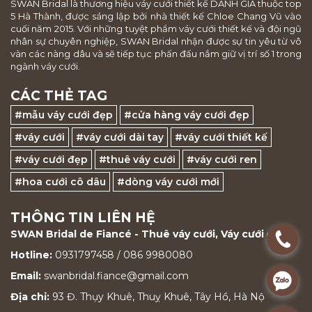
SWAN Bridal là thương hiệu váy cưới thiết kế DANH GIÁ thuộc top
5 Hà Thành, được sáng lập bởi nhà thiết kế Chloe Chang Vũ vào
cuối năm 2015. Với những tuyệt phẩm váy cưới thiết kế và đội ngũ
nhân sự chuyên nghiệp, SWAN Bridal nhận được sự tin yêu từ vô
vàn các nàng dâu và sẽ tiếp tục phấn đấu nắm giữ vị trí số 1 trong
ngành váy cưới.
CÁC THẺ TAG
#mẫu váy cưới đẹp
#cửa hàng váy cưới đẹp
#váy cưới
#váy cưới dài tay
#váy cưới thiết kế
#váy cưới đẹp
#thuê váy cưới
#váy cưới ren
#hoa cưới cô dâu
#dòng váy cưới mới
THÔNG TIN LIÊN HỆ
SWAN Bridal de Fiancé - Thuê váy cưới, Váy cưới đẹp
.
Hotline:
0931797458 / 086 9980080
Email:
swanbridal.fiance@gmail.com
.
Địa chỉ:
93 Đ. Thụy Khuê, Thuỵ Khuê, Tây Hồ, Hà Nộ