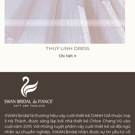
THUỲ LINH DRESS
Chi tiết
SWAN Bridal là thương hiệu váy cưới thiết kế DANH GIÁ thuộc top
5 Hà Thành, được sáng lập bởi nhà thiết kế Chloe Chang Vũ vào
cuối năm 2015. Với những tuyệt phẩm váy cưới thiết kế và đội ngũ
nhân sự chuyên nghiệp, SWAN Bridal nhận được sự tin yêu từ vô