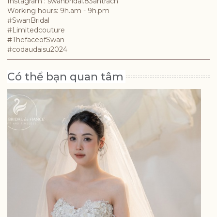
Instagram : swanbridal.83antrach
Working hours: 9h.am - 9h.pm
#SwanBridal
#Limitedcouture
#ThefaceofSwan
#codaudaisu2024
Có thể bạn quan tâm