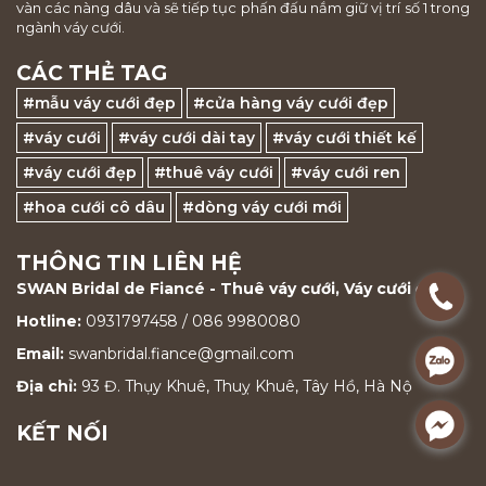
vàn các nàng dâu và sẽ tiếp tục phấn đấu nắm giữ vị trí số 1 trong
ngành váy cưới.
CÁC THẺ TAG
#mẫu váy cưới đẹp
#cửa hàng váy cưới đẹp
#váy cưới
#váy cưới dài tay
#váy cưới thiết kế
#váy cưới đẹp
#thuê váy cưới
#váy cưới ren
#hoa cưới cô dâu
#dòng váy cưới mới
THÔNG TIN LIÊN HỆ
SWAN Bridal de Fiancé - Thuê váy cưới, Váy cưới đẹp
.
Hotline:
0931797458 / 086 9980080
Email:
swanbridal.fiance@gmail.com
.
Địa chỉ:
93 Đ. Thụy Khuê, Thuỵ Khuê, Tây Hồ, Hà Nộ
.
KẾT NỐI